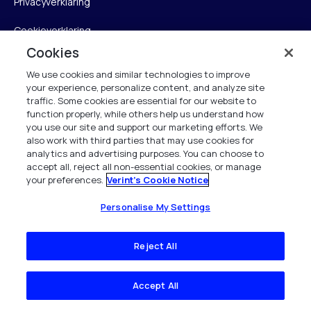
Privacyverklaring
Cookieverklaring
Cookies
Naleving van de Britse wet op moderne slavernij
We use cookies and similar technologies to improve
Intellectueel eigendom
your experience, personalize content, and analyze site
traffic. Some cookies are essential for our website to
function properly, while others help us understand how
Verklaring toegankelijkheid
you use our site and support our marketing efforts. We
also work with third parties that may use cookies for
Trust Center
analytics and advertising purposes. You can choose to
accept all, reject all non-essential cookies, or manage
Instellingen personaliseren
your preferences.
Verint's Cookie Notice
Personalise My Settings
Verint
Reject All
Verint Netherlands
Laarderhoogtweg 25
Accept All
1101 EB Amsterdam