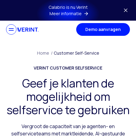
Ga naar hoofdmenu
Calabrio is nu Verint
Meer informatie
Demo aanvragen
Home
/
Customer Self-Service
VERINT CUSTOMER SELFSERVICE
Geef je klanten de
mogelijkheid om
selfservice te gebruiken
Vergroot de capaciteit van je agenten- en
selfserviceteams met marktleidende, AI-gestuurde