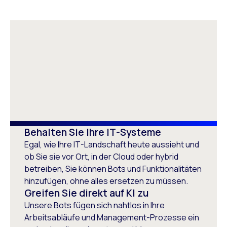
Kundenservice. Außerdem
Contact Center Agent
Leiter Workforce
bedeuten höhere
Großes BPO-Unternehmen
Optimization
Mitarbeiterbindung
Unternehmen für
Mitgliederbetreuung
geringere Kosten für das
Contact Center Agent
Anbieter von E-Commerce-
Unternehmen, die wir dann
Technologie
an unsere Kunden
weitergeben können.“
Behalten Sie Ihre IT-Systeme
Egal, wie Ihre IT-Landschaft heute aussieht und
ob Sie sie vor Ort, in der Cloud oder hybrid
betreiben, Sie können Bots und Funktionalitäten
hinzufügen, ohne alles ersetzen zu müssen.
Greifen Sie direkt auf KI zu
Skye Jacometti
Unsere Bots fügen sich nahtlos in Ihre
Vorsitzende des WFM Governance
Arbeitsabläufe und Management-Prozesse ein
Committee, Serco Asia Pacific,