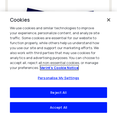
Cookies
We use cookies and similar technologies to improve
your experience, personalize content, and analyze site
traffic. Some cookies are essential for our website to
function properly, while others help us understand how
you use our site and support our marketing efforts. We
also work with third parties that may use cookies for
analytics and advertising purposes. You can choose to
accept all, reject all non-essential cookies, or manage
your preferences.
Verint's Cookie Notice
Unterschiedliche Wahrnehmungen:
Personalise My Settings
flexible Einsatzplanung in Contact
Centern
Reject All
In dieser Studie erfahren Sie, wie
unterschiedlich Contact Center-Leiter und
Agenten flexible Schichtplanung definieren ...
Accept All
Whitepaper