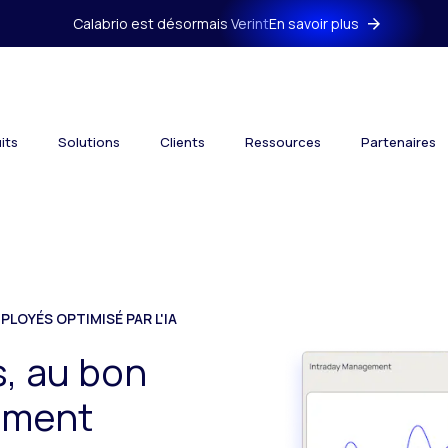
Calabrio est désormais Verint
En savoir plus
its
Solutions
Clients
Ressources
Partenaires
LOYÉS OPTIMISÉ PAR L'IA
, au bon
oment