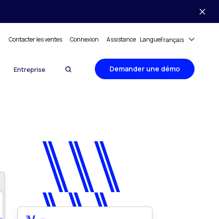
Contacter les ventes
Connexion
Assistance
Langue
Français
Demander une démo
Entreprise