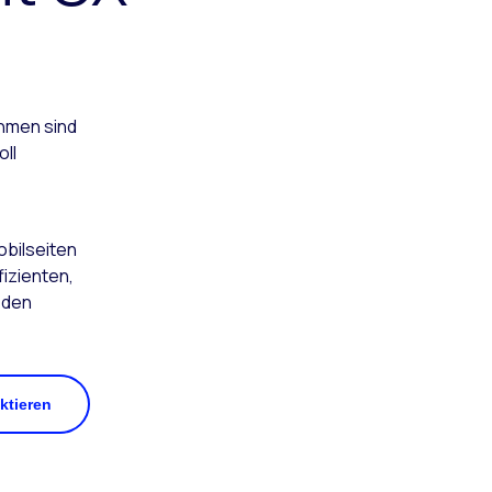
hmen sind
oll
obilseiten
izienten,
 den
ktieren