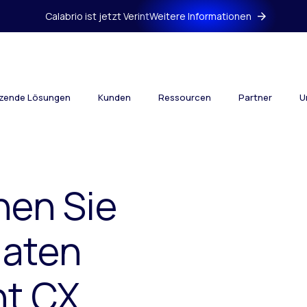
Calabrio ist jetzt Verint
Weitere Informationen
tzende Lösungen
Kunden
Ressourcen
Partner
U
hen Sie
daten
nt CX