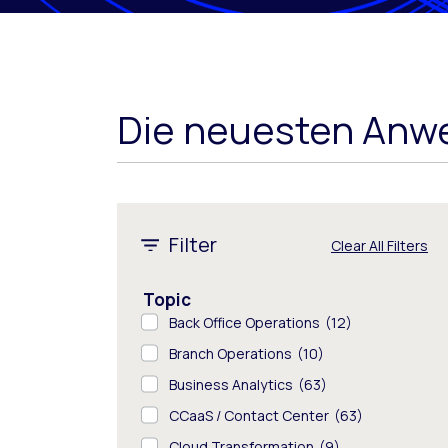
Die neuesten Anw
1 - 8 of 325 results
Filter
Clear All Filters
Topic
Back Office Operations
(12)
Branch Operations
(10)
Business Analytics
(63)
CCaaS / Contact Center
(63)
Cloud Transformation
(9)