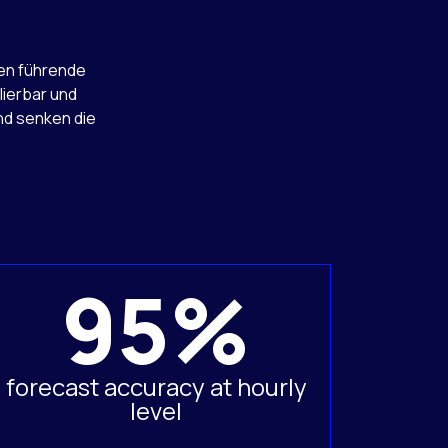
uen führende
lierbar und
und senken die
95%
forecast accuracy at hourly
level