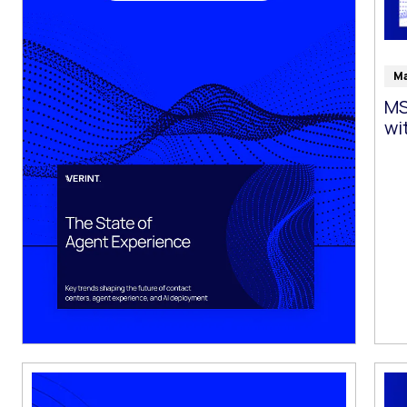
Ma
MS
wi