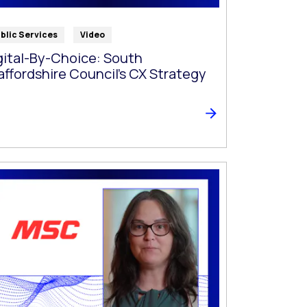
blic Services
Video
gital-By-Choice: South
affordshire Council’s CX Strategy