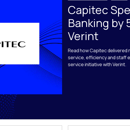
Capitec Sp
Banking by 
Verint
Read how Capitec delivered
service, efficiency and staff
service initiative with Verint.