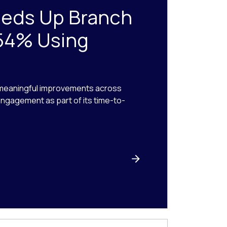
eeds Up Branch
54% Using
 meaningful improvements across
 engagement as part of its time-to-