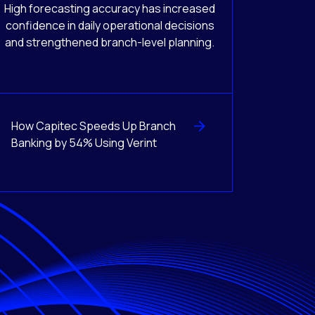
High forecasting accuracy has increased
confidence in daily operational decisions
and strengthened branch-level planning.
How Capitec Speeds Up Branch
Banking by 54% Using Verint