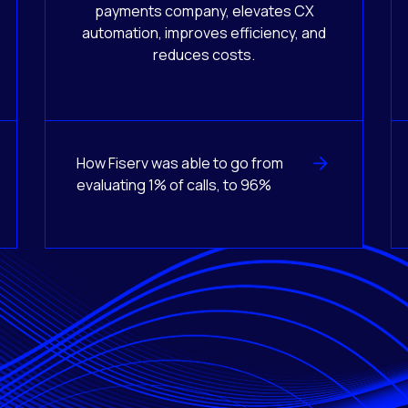
payments company, elevates CX
automation, improves efficiency, and
reduces costs.
How Fiserv was able to go from
evaluating 1% of calls, to 96%