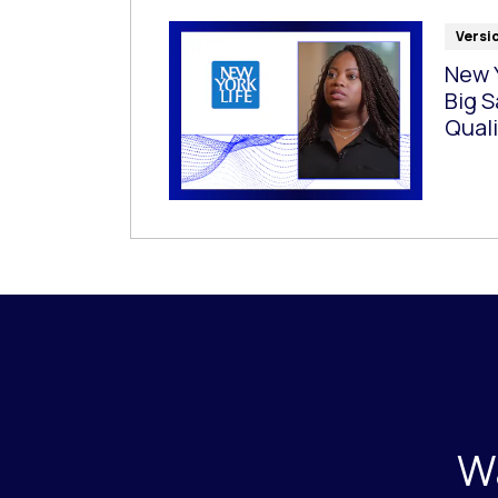
Versi
New Y
Big S
Quali
Wa