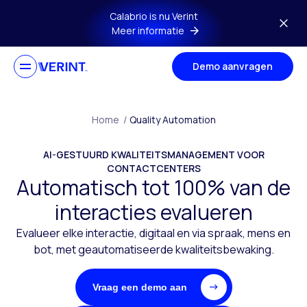
Ga naar hoofdmenu
Calabrio is nu Verint
Meer informatie
Demo aanvragen
Home
/
Quality Automation
AI-GESTUURD KWALITEITSMANAGEMENT VOOR
CONTACTCENTERS
Automatisch tot 100% van de
interacties evalueren
Evalueer elke interactie, digitaal en via spraak, mens en
bot, met geautomatiseerde kwaliteitsbewaking.
Vraag een demo aan